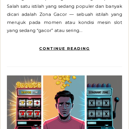
Salah satu istilah yang sedang populer dan banyak
dicari adalah Zona Gacor — sebuah istilah yang
merujuk pada momen atau kondisi mesin slot
yang sedang “gacor” atau sering…
CONTINUE READING