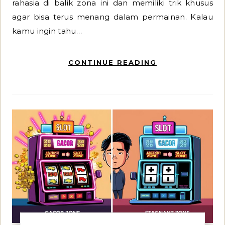
rahasia di balik zona ini dan memiliki trik khusus
agar bisa terus menang dalam permainan. Kalau
kamu ingin tahu…
CONTINUE READING