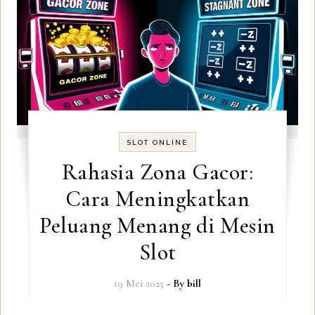
SLOT ONLINE
Rahasia Zona Gacor:
Cara Meningkatkan
Peluang Menang di Mesin
Slot
19 Mei 2025
- By
bill