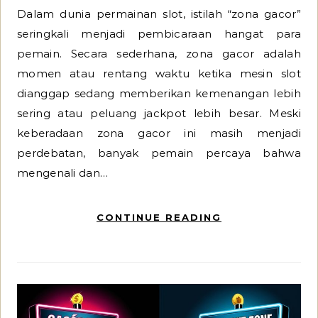
Dalam dunia permainan slot, istilah “zona gacor”
seringkali menjadi pembicaraan hangat para
pemain. Secara sederhana, zona gacor adalah
momen atau rentang waktu ketika mesin slot
dianggap sedang memberikan kemenangan lebih
sering atau peluang jackpot lebih besar. Meski
keberadaan zona gacor ini masih menjadi
perdebatan, banyak pemain percaya bahwa
mengenali dan…
CONTINUE READING