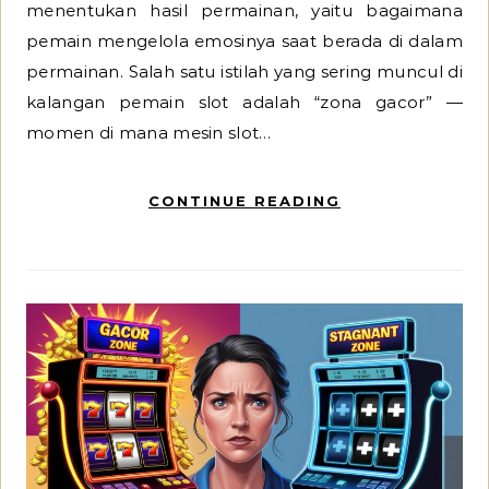
menentukan hasil permainan, yaitu bagaimana
pemain mengelola emosinya saat berada di dalam
permainan. Salah satu istilah yang sering muncul di
kalangan pemain slot adalah “zona gacor” —
momen di mana mesin slot…
CONTINUE READING