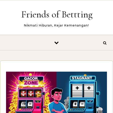
Skip to content
Friends of Bettting
Nikmati Hiburan, Kejar Kemenangan!