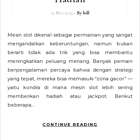
19 Mei 2025
- By
bill
Mesin slot dikenal sebagai permainan yang sangat
mengandalkan keberuntungan, namun bukan
berarti tidak ada trik yang bisa membantu
meningkatkan peluang menang. Banyak pemain
berpengalaman percaya bahwa dengan strategi
yang tepat, mereka bisa memasuki “zona gacor” —
yaitu kondisi di mana mesin slot lebih sering
memberikan hadiah atau jackpot. Berikut
beberapa…
CONTINUE READING