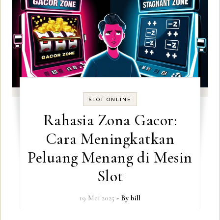
SLOT ONLINE
Rahasia Zona Gacor:
Cara Meningkatkan
Peluang Menang di Mesin
Slot
19 Mei 2025
- By
bill