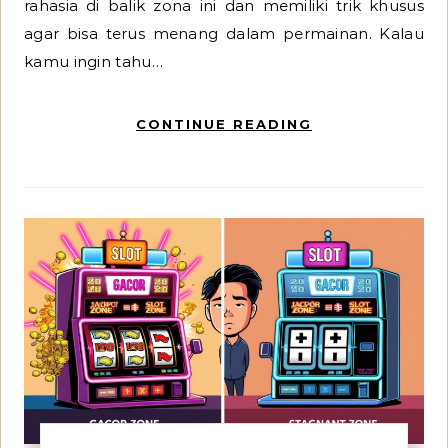
rahasia di balik zona ini dan memiliki trik khusus
agar bisa terus menang dalam permainan. Kalau
kamu ingin tahu…
CONTINUE READING