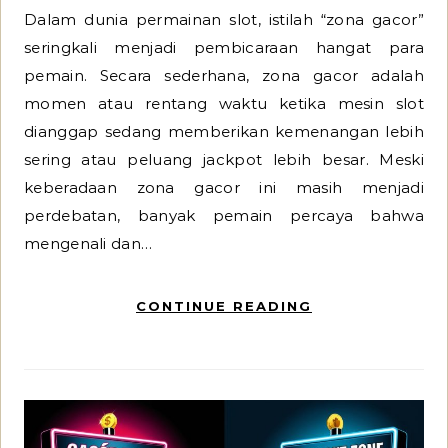
Dalam dunia permainan slot, istilah “zona gacor”
seringkali menjadi pembicaraan hangat para
pemain. Secara sederhana, zona gacor adalah
momen atau rentang waktu ketika mesin slot
dianggap sedang memberikan kemenangan lebih
sering atau peluang jackpot lebih besar. Meski
keberadaan zona gacor ini masih menjadi
perdebatan, banyak pemain percaya bahwa
mengenali dan…
CONTINUE READING