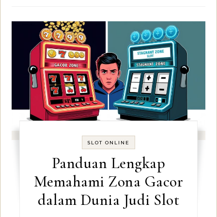
SLOT ONLINE
Panduan Lengkap
Memahami Zona Gacor
dalam Dunia Judi Slot