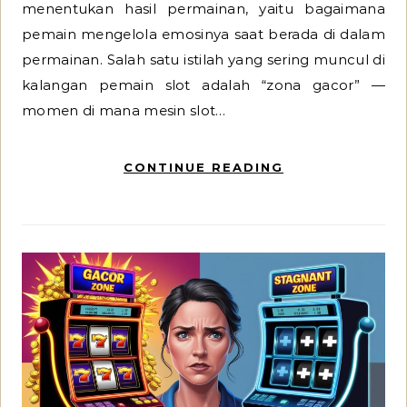
menentukan hasil permainan, yaitu bagaimana
pemain mengelola emosinya saat berada di dalam
permainan. Salah satu istilah yang sering muncul di
kalangan pemain slot adalah “zona gacor” —
momen di mana mesin slot…
CONTINUE READING