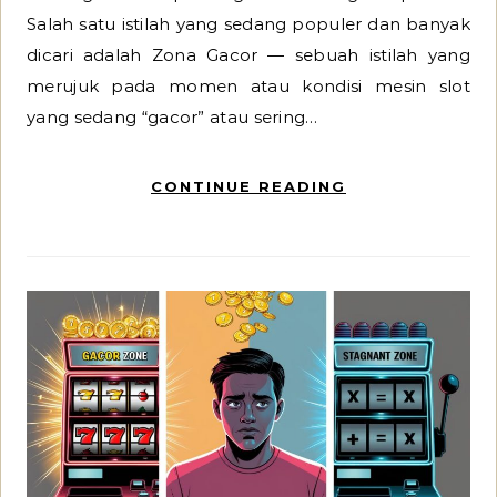
Salah satu istilah yang sedang populer dan banyak
dicari adalah Zona Gacor — sebuah istilah yang
merujuk pada momen atau kondisi mesin slot
yang sedang “gacor” atau sering…
CONTINUE READING