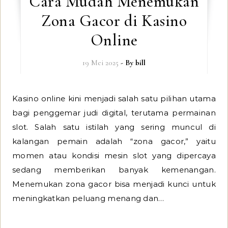
Cara Mudah Menemukan
Zona Gacor di Kasino
Online
19 Mei 2025
- By
bill
Kasino online kini menjadi salah satu pilihan utama
bagi penggemar judi digital, terutama permainan
slot. Salah satu istilah yang sering muncul di
kalangan pemain adalah “zona gacor,” yaitu
momen atau kondisi mesin slot yang dipercaya
sedang memberikan banyak kemenangan.
Menemukan zona gacor bisa menjadi kunci untuk
meningkatkan peluang menang dan…