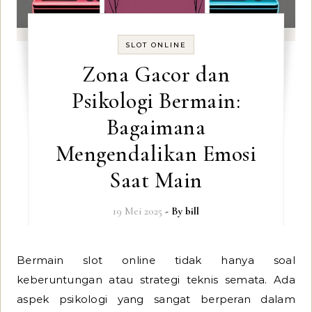
SLOT ONLINE
Zona Gacor dan
Psikologi Bermain:
Bagaimana
Mengendalikan Emosi
Saat Main
19 Mei 2025
- By
bill
Bermain slot online tidak hanya soal
keberuntungan atau strategi teknis semata. Ada
aspek psikologi yang sangat berperan dalam